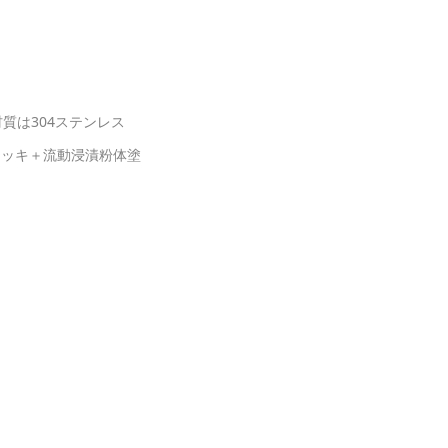
質は304ステンレス
メッキ＋流動浸漬粉体塗