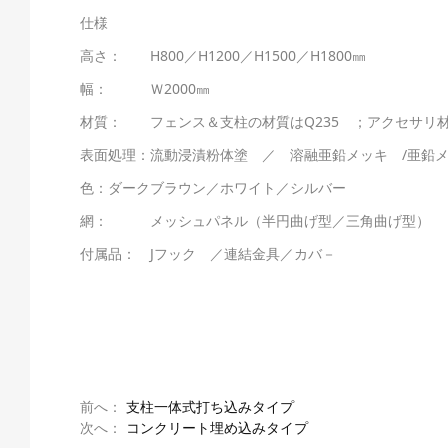
仕様
高さ： H800／H1200／H1500／H1800㎜
幅： Ｗ2000㎜
材質： フェンス＆支柱の材質はQ235 ；アクセサリ材
表面処理：流動浸漬粉体塗 ／ 溶融亜鉛メッキ /亜鉛
色：ダークブラウン／ホワイト／シルバー
網： メッシュパネル（半円曲げ型／三角曲げ型）
付属品： Jフック ／連結金具／カバ－
前へ：
支柱一体式打ち込みタイプ
次へ：
コンクリート埋め込みタイプ