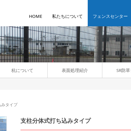
HOME
私たちについて
フェンスセンター
杭について
表面処理紹介
SR防
タイプ
込みタイプ
支柱分体式打ち込みタイプ