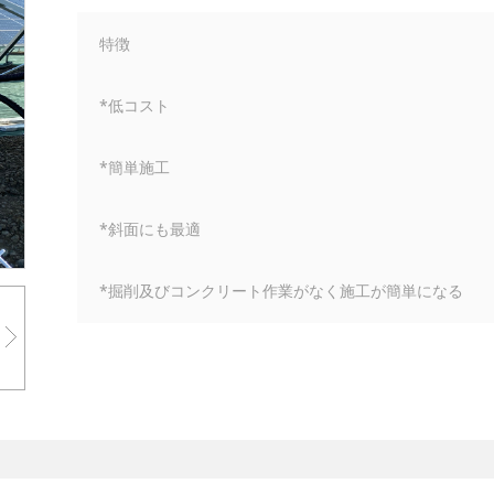
特徴
*低コスト
*簡単施工
*斜面にも最適
*掘削及びコンクリート作業がなく施工が簡単になる