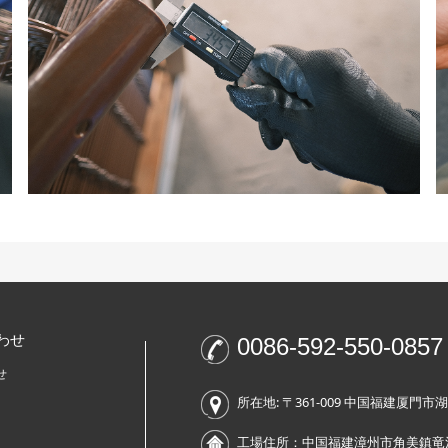
わせ
0086-592-550-0857
せ
所在地: 〒361-009 中国福建厦門市湖
工場住所：中国福建漳州市角美鎮竜