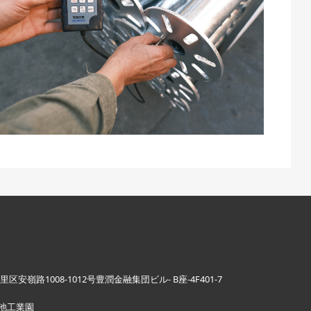
里区安嶺路1008-1012号豊潤金融集団ビル- B座-4F401-7
池工業園